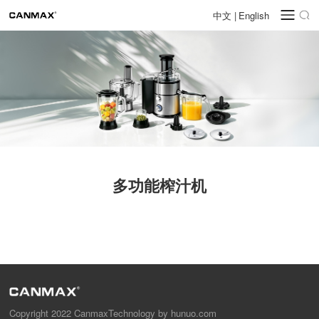
中文
|
English
多功能榨汁机
Copyright 2022 CanmaxTechnology by hunuo.com